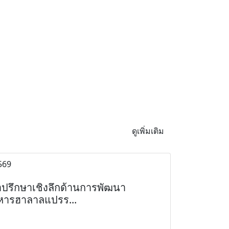
ดูเพิ่มเติม
569
ำปรึกษาเชิงลึกด้านการพัฒนา
หารฮาลาลแปรร...